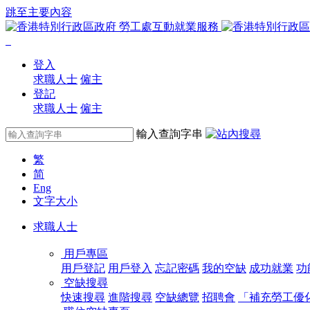
跳至主要內容
登入
求職人士
僱主
登記
求職人士
僱主
輸入查詢字串
繁
简
Eng
文字大小
求職人士
用戶專區
用戶登記
用戶登入
忘記密碼
我的空缺
成功就業
功
空缺搜尋
快速搜尋
進階搜尋
空缺總覽
招聘會
「補充勞工優