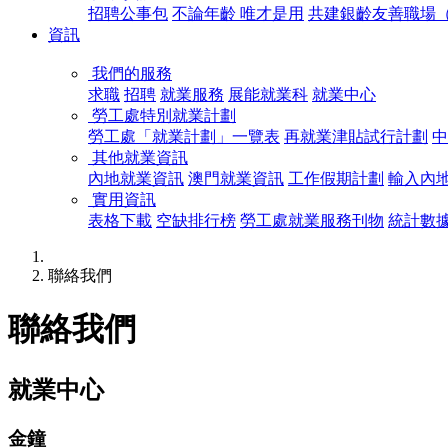
招聘公事包
不論年齡 唯才是用
共建銀齡友善職場（1
資訊
我們的服務
求職
招聘
就業服務
展能就業科
就業中心
勞工處特別就業計劃
勞工處「就業計劃」一覽表
再就業津貼試行計劃
中
其他就業資訊
內地就業資訊
澳門就業資訊
工作假期計劃
輸入內
實用資訊
表格下載
空缺排行榜
勞工處就業服務刊物
統計數
聯絡我們
聯絡我們
就業中心
金鐘