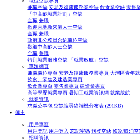
職位空缺專頁
兼職空缺
安老及復康服務業空缺
飲食業空缺
零售
「中高齡就業計劃」空缺
全職
兼職
歡迎內地新來港人士空缺
全職
兼職
政府非公務員合約職位空缺
歡迎中高齡人士空缺
全職
兼職
特別就業服務空缺
「就業啟航」空缺
專題網頁
兼職職位專頁
安老及復康服務業專頁
大灣區青年就
飲食、零售及建造業專頁
飲食業專頁
零售業專頁
建造業專頁
高等學歷就業專頁
暑期工就業資訊網
就業啟航
就業資訊
求職公事包
空缺搜尋終端機分布表 (291KB)
僱主
用戶專區
用戶登記
用戶登入
忘記密碼
刊登空缺
修改/取消空
招聘資訊