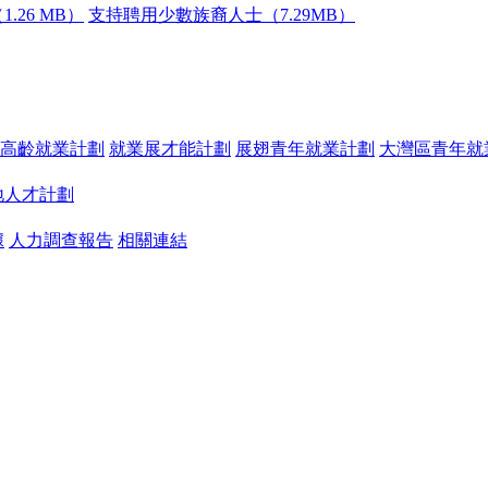
.26 MB）
支持聘用少數族裔人士（7.29MB）
高齡就業計劃
就業展才能計劃
展翅青年就業計劃
大灣區青年就
地人才計劃
據
人力調查報告
相關連結