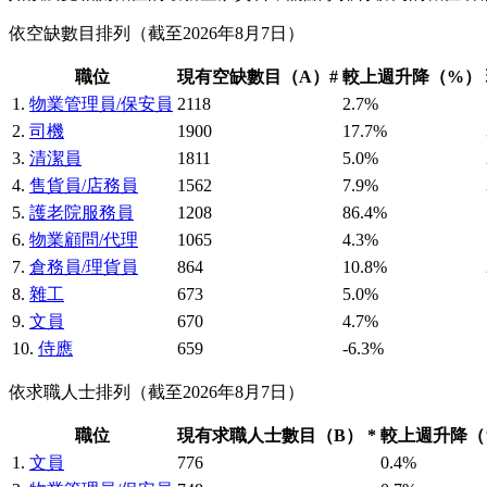
依空缺數目排列（截至2026年8月7日）
職位
現有空缺數目（A）#
較上週升降（%）
1.
物業管理員/保安員
2118
2.7%
2.
司機
1900
17.7%
3.
清潔員
1811
5.0%
4.
售貨員/店務員
1562
7.9%
5.
護老院服務員
1208
86.4%
6.
物業顧問/代理
1065
4.3%
7.
倉務員/理貨員
864
10.8%
8.
雜工
673
5.0%
9.
文員
670
4.7%
10.
侍應
659
-6.3%
依求職人士排列（截至2026年8月7日）
職位
現有求職人士數目（B） *
較上週升降（
1.
文員
776
0.4%