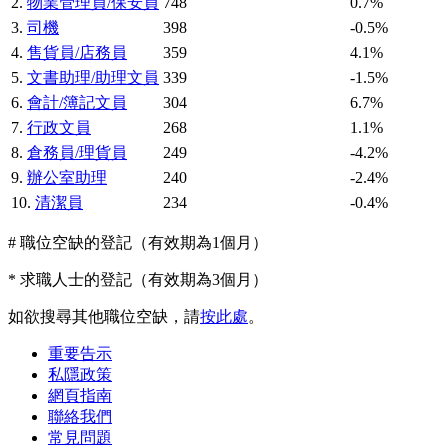
2.
物業管理員/保安員
748
0.7%
3.
司機
398
-0.5%
4.
售貨員/店務員
359
4.1%
5.
文書助理/助理文員
339
-1.5%
6.
會計/簿記文員
304
6.7%
7.
行政文員
268
1.1%
8.
倉務員/理貨員
249
-4.2%
9.
辦公室助理
240
-2.4%
10.
清潔員
234
-0.4%
# 職位空缺的登記（有效期為1個月）
* 求職人士的登記（有效期為3個月）
如欲搜尋其他職位空缺，請
按此處
。
重要告示
私隱政策
網頁指南
聯絡我們
常見問題