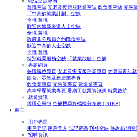
職位空缺專頁
兼職空缺
安老及復康服務業空缺
飲食業空缺
零售
「中高齡就業計劃」空缺
全職
兼職
歡迎內地新來港人士空缺
全職
兼職
政府非公務員合約職位空缺
歡迎中高齡人士空缺
全職
兼職
特別就業服務空缺
「就業啟航」空缺
專題網頁
兼職職位專頁
安老及復康服務業專頁
大灣區青年就
飲食、零售及建造業專頁
飲食業專頁
零售業專頁
建造業專頁
高等學歷就業專頁
暑期工就業資訊網
就業啟航
就業資訊
求職公事包
空缺搜尋終端機分布表 (291KB)
僱主
用戶專區
用戶登記
用戶登入
忘記密碼
刊登空缺
修改/取消空
招聘資訊