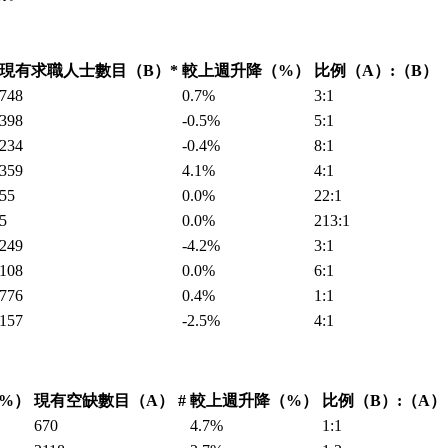
現有求職人士數目（B）*
較上週升降（%）
比例（A）:（B）
748
0.7%
3:1
398
-0.5%
5:1
234
-0.4%
8:1
359
4.1%
4:1
55
0.0%
22:1
5
0.0%
213:1
249
-4.2%
3:1
108
0.0%
6:1
776
0.4%
1:1
157
-2.5%
4:1
%）
現有空缺數目（A） #
較上週升降（%）
比例（B）:（A）
670
4.7%
1:1