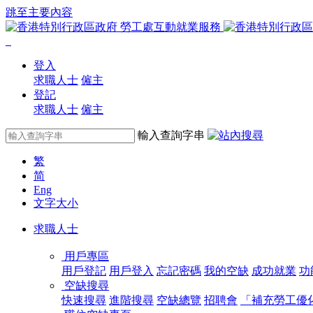
跳至主要內容
登入
求職人士
僱主
登記
求職人士
僱主
輸入查詢字串
繁
简
Eng
文字大小
求職人士
用戶專區
用戶登記
用戶登入
忘記密碼
我的空缺
成功就業
功
空缺搜尋
快速搜尋
進階搜尋
空缺總覽
招聘會
「補充勞工優