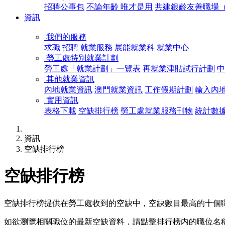
招聘公事包
不論年齡 唯才是用
共建銀齡友善職場（1
資訊
我們的服務
求職
招聘
就業服務
展能就業科
就業中心
勞工處特別就業計劃
勞工處「就業計劃」一覽表
再就業津貼試行計劃
中
其他就業資訊
內地就業資訊
澳門就業資訊
工作假期計劃
輸入內
實用資訊
表格下載
空缺排行榜
勞工處就業服務刊物
統計數
資訊
空缺排行榜
空缺排行榜
空缺排行榜提供在勞工處收到的空缺中，空缺數目最高的十個
如欲瀏覽相關職位的最新空缺資料，請點擊排行榜内的職位名