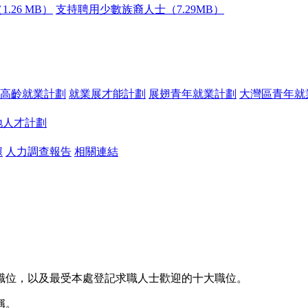
.26 MB）
支持聘用少數族裔人士（7.29MB）
高齡就業計劃
就業展才能計劃
展翅青年就業計劃
大灣區青年就
地人才計劃
據
人力調查報告
相關連結
職位，以及最受本處登記求職人士歡迎的十大職位。
稱。