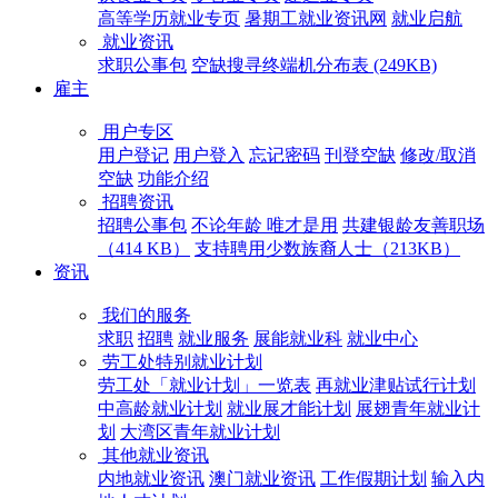
高等学历就业专页
暑期工就业资讯网
就业启航
就业资讯
求职公事包
空缺搜寻终端机分布表 (249KB)
雇主
用户专区
用户登记
用户登入
忘记密码
刊登空缺
修改/取消
空缺
功能介绍
招聘资讯
招聘公事包
不论年龄 唯才是用
共建银龄友善职场
（414 KB）
支持聘用少数族裔人士（213KB）
资讯
我们的服务
求职
招聘
就业服务
展能就业科
就业中心
劳工处特别就业计划
劳工处「就业计划」一览表
再就业津贴试行计划
中高龄就业计划
就业展才能计划
展翅青年就业计
划
大湾区青年就业计划
其他就业资讯
内地就业资讯
澳门就业资讯
工作假期计划
输入内