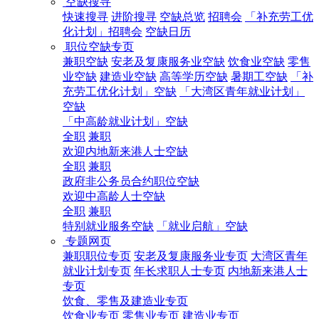
空缺搜寻
快速搜寻
进阶搜寻
空缺总览
招聘会
「补充劳工优
化计划」招聘会
空缺日历
职位空缺专页
兼职空缺
安老及复康服务业空缺
饮食业空缺
零售
业空缺
建造业空缺
高等学历空缺
暑期工空缺
「补
充劳工优化计划」空缺
「大湾区青年就业计划」
空缺
「中高龄就业计划」空缺
全职
兼职
欢迎内地新来港人士空缺
全职
兼职
政府非公务员合约职位空缺
欢迎中高龄人士空缺
全职
兼职
特别就业服务空缺
「就业启航」空缺
专题网页
兼职职位专页
安老及复康服务业专页
大湾区青年
就业计划专页
年长求职人士专页
内地新来港人士
专页
饮食、零售及建造业专页
饮食业专页
零售业专页
建造业专页