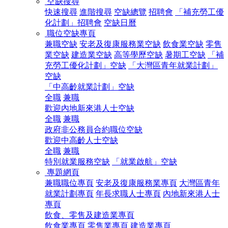
空缺搜尋
快速搜尋
進階搜尋
空缺總覽
招聘會
「補充勞工優
化計劃」招聘會
空缺日曆
職位空缺專頁
兼職空缺
安老及復康服務業空缺
飲食業空缺
零售
業空缺
建造業空缺
高等學歷空缺
暑期工空缺
「補
充勞工優化計劃」空缺
「大灣區青年就業計劃」
空缺
「中高齡就業計劃」空缺
全職
兼職
歡迎內地新來港人士空缺
全職
兼職
政府非公務員合約職位空缺
歡迎中高齡人士空缺
全職
兼職
特別就業服務空缺
「就業啟航」空缺
專題網頁
兼職職位專頁
安老及復康服務業專頁
大灣區青年
就業計劃專頁
年長求職人士專頁
內地新來港人士
專頁
飲食、零售及建造業專頁
飲食業專頁
零售業專頁
建造業專頁