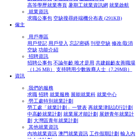
高等學歷就業專頁
暑期工就業資訊網
就業啟航
就業資訊
求職公事包
空缺搜尋終端機分布表 (291KB)
僱主
用戶專區
用戶登記
用戶登入
忘記密碼
刊登空缺
修改/取消
空缺
功能介紹
招聘資訊
招聘公事包
不論年齡 唯才是用
共建銀齡友善職場
（1.26 MB）
支持聘用少數族裔人士（7.29MB）
資訊
我們的服務
求職
招聘
就業服務
展能就業科
就業中心
勞工處特別就業計劃
勞工處「就業計劃」一覽表
再就業津貼試行計劃
中高齡就業計劃
就業展才能計劃
展翅青年就業計
劃
大灣區青年就業計劃
其他就業資訊
內地就業資訊
澳門就業資訊
工作假期計劃
輸入內