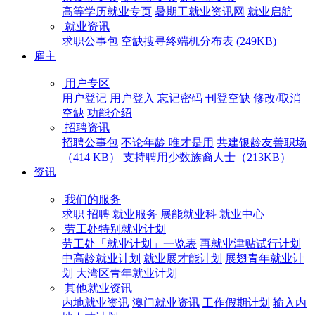
高等学历就业专页
暑期工就业资讯网
就业启航
就业资讯
求职公事包
空缺搜寻终端机分布表 (249KB)
雇主
用户专区
用户登记
用户登入
忘记密码
刊登空缺
修改/取消
空缺
功能介绍
招聘资讯
招聘公事包
不论年龄 唯才是用
共建银龄友善职场
（414 KB）
支持聘用少数族裔人士（213KB）
资讯
我们的服务
求职
招聘
就业服务
展能就业科
就业中心
劳工处特别就业计划
劳工处「就业计划」一览表
再就业津贴试行计划
中高龄就业计划
就业展才能计划
展翅青年就业计
划
大湾区青年就业计划
其他就业资讯
内地就业资讯
澳门就业资讯
工作假期计划
输入内