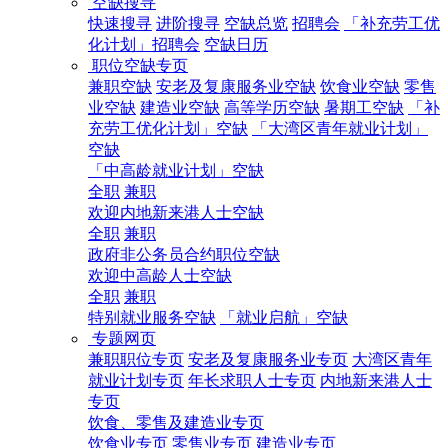
空缺搜寻
快速搜寻
进阶搜寻
空缺总览
招聘会
「补充劳工优
化计划」招聘会
空缺日历
职位空缺专页
兼职空缺
安老及复康服务业空缺
饮食业空缺
零售
业空缺
建造业空缺
高等学历空缺
暑期工空缺
「补
充劳工优化计划」空缺
「大湾区青年就业计划」
空缺
「中高龄就业计划」空缺
全职
兼职
欢迎内地新来港人士空缺
全职
兼职
政府非公务员合约职位空缺
欢迎中高龄人士空缺
全职
兼职
特别就业服务空缺
「就业启航」空缺
专题网页
兼职职位专页
安老及复康服务业专页
大湾区青年
就业计划专页
年长求职人士专页
内地新来港人士
专页
饮食、零售及建造业专页
饮食业专页
零售业专页
建造业专页