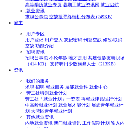
高等学历就业专页
暑期工就业资讯网
就业启航
就业资讯
求职公事包
空缺搜寻终端机分布表 (249KB)
雇主
用户专区
用户登记
用户登入
忘记密码
刊登空缺
修改/取消
空缺
功能介绍
招聘资讯
招聘公事包
不论年龄 唯才是用
共建银龄友善职场
（414 KB）
支持聘用少数族裔人士（213KB）
资讯
我们的服务
求职
招聘
就业服务
展能就业科
就业中心
劳工处特别就业计划
劳工处「就业计划」一览表
再就业津贴试行计划
中高龄就业计划
就业展才能计划
展翅青年就业计
划
大湾区青年就业计划
其他就业资讯
内地就业资讯
澳门就业资讯
工作假期计划
输入内