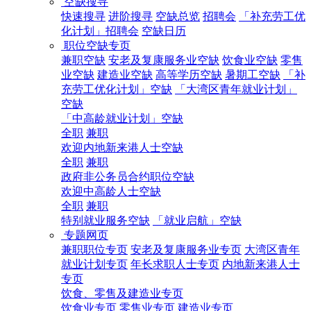
空缺搜寻
快速搜寻
进阶搜寻
空缺总览
招聘会
「补充劳工优
化计划」招聘会
空缺日历
职位空缺专页
兼职空缺
安老及复康服务业空缺
饮食业空缺
零售
业空缺
建造业空缺
高等学历空缺
暑期工空缺
「补
充劳工优化计划」空缺
「大湾区青年就业计划」
空缺
「中高龄就业计划」空缺
全职
兼职
欢迎内地新来港人士空缺
全职
兼职
政府非公务员合约职位空缺
欢迎中高龄人士空缺
全职
兼职
特别就业服务空缺
「就业启航」空缺
专题网页
兼职职位专页
安老及复康服务业专页
大湾区青年
就业计划专页
年长求职人士专页
内地新来港人士
专页
饮食、零售及建造业专页
饮食业专页
零售业专页
建造业专页