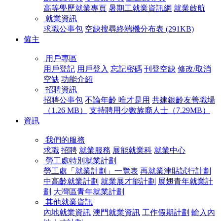
高等學歷就業專頁
暑期工就業資訊網
就業啟航
就業資訊
求職公事包
空缺搜尋終端機分布表 (291KB)
僱主
用戶專區
用戶登記
用戶登入
忘記密碼
刊登空缺
修改/取消
空缺
功能介紹
招聘資訊
招聘公事包
不論年齡 唯才是用
共建銀齡友善職場
（1.26 MB）
支持聘用少數族裔人士（7.29MB）
資訊
我們的服務
求職
招聘
就業服務
展能就業科
就業中心
勞工處特別就業計劃
勞工處「就業計劃」一覽表
再就業津貼試行計劃
中高齡就業計劃
就業展才能計劃
展翅青年就業計
劃
大灣區青年就業計劃
其他就業資訊
內地就業資訊
澳門就業資訊
工作假期計劃
輸入內