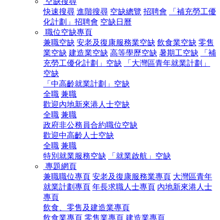
空缺搜尋
快速搜尋
進階搜尋
空缺總覽
招聘會
「補充勞工優
化計劃」招聘會
空缺日曆
職位空缺專頁
兼職空缺
安老及復康服務業空缺
飲食業空缺
零售
業空缺
建造業空缺
高等學歷空缺
暑期工空缺
「補
充勞工優化計劃」空缺
「大灣區青年就業計劃」
空缺
「中高齡就業計劃」空缺
全職
兼職
歡迎內地新來港人士空缺
全職
兼職
政府非公務員合約職位空缺
歡迎中高齡人士空缺
全職
兼職
特別就業服務空缺
「就業啟航」空缺
專題網頁
兼職職位專頁
安老及復康服務業專頁
大灣區青年
就業計劃專頁
年長求職人士專頁
內地新來港人士
專頁
飲食、零售及建造業專頁
飲食業專頁
零售業專頁
建造業專頁