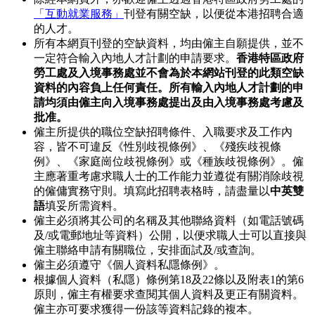
「互動就業服務」
刊登有關空缺，以便從本港招聘合適
的人才。
所有本網頁刊登的空缺資料，均由僱主自願提供，並不
一定符合輸入內地人才計劃的申請要求。
香港特區政府
勞工處及入境事務處並不會為於本網站刊登的此類空缺
資料的內容負上任何責任。所有輸入內地人才計劃的申
請均須由僱主向入境事務處提出及由入境事務處考慮及
批准。
僱主所提供的職位空缺招聘條件、入職要求及工作內
容，皆不可違反《性別歧視條例》、《殘疾歧視條
例》、《家庭崗位歧視條例》或《種族歧視條例》。僱
主應著重考慮求職人士的工作能力並遵從有關消除歧視
的僱傭實務守則。填寫此招聘表格時，請盡量以
中英雙
語
填妥所需資料。
僱主必須將其公司的名稱及其他聯絡資料（如電話號碼
及/或電郵地址等資料）公開，以便求職人士可以直接與
僱主聯絡申請有關職位，安排面試及/或查詢。
僱主必須遵守《個人資料私隱條例》。
根據個人資料（私隱）條例第18及22條以及附表1的第6
原則，僱主有權要求查閱其個人資料及更正有關資料。
僱主亦可要求獲得一份該等資料記錄的複本。