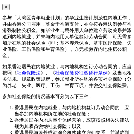
×
参与「大湾区青年就业计划」的毕业生按计划派驻内地工作，
并由香港公司雇用，薪金于香港支付，亦会按香港法例参与香
港强制性公积金。如毕业生与境外用人单位建立劳动关系并派
遣到内地就业，并未与内地用人单位签订劳动合同，可无需参
加所在地的社会保险（即：基本养老保险、基本医疗保险、失
业保险、工伤保险和生育保险），亦无须缴存内地住房公积
金。
如果香港居民在内地就业，与内地机构签订劳动合同的，应当
按照《
社会保险法
》、《
社会保险费征缴暂行条例
》及当地相
关法规、规章政策规定，参加就业所在地的各项社会保险（分
为养老、失业、医疗、工伤、生育五项）并缴交社会保险费。
参加社会保险的情况基本可分为以下三种：
香港居民在内地就业，与内地机构签订劳动合同的，应
当参加内地机构所在地的社会保险；
香港居民在内地从事个体经营的，应该按照相关法律法
规为其雇员缴纳社会保险；以及
香港居民与境外或港澳台机构建立雇佣关系，并派驻到