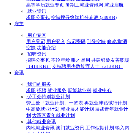
高等学历就业专页
暑期工就业资讯网
就业启航
就业资讯
求职公事包
空缺搜寻终端机分布表 (249KB)
雇主
用户专区
用户登记
用户登入
忘记密码
刊登空缺
修改/取消
空缺
功能介绍
招聘资讯
招聘公事包
不论年龄 唯才是用
共建银龄友善职场
（414 KB）
支持聘用少数族裔人士（213KB）
资讯
我们的服务
求职
招聘
就业服务
展能就业科
就业中心
劳工处特别就业计划
劳工处「就业计划」一览表
再就业津贴试行计划
中高龄就业计划
就业展才能计划
展翅青年就业计
划
大湾区青年就业计划
其他就业资讯
内地就业资讯
澳门就业资讯
工作假期计划
输入内