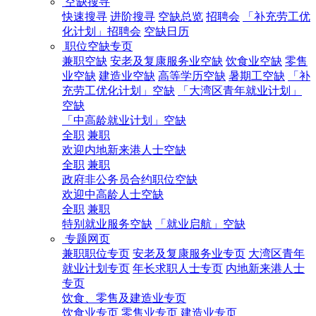
空缺搜寻
快速搜寻
进阶搜寻
空缺总览
招聘会
「补充劳工优
化计划」招聘会
空缺日历
职位空缺专页
兼职空缺
安老及复康服务业空缺
饮食业空缺
零售
业空缺
建造业空缺
高等学历空缺
暑期工空缺
「补
充劳工优化计划」空缺
「大湾区青年就业计划」
空缺
「中高龄就业计划」空缺
全职
兼职
欢迎内地新来港人士空缺
全职
兼职
政府非公务员合约职位空缺
欢迎中高龄人士空缺
全职
兼职
特别就业服务空缺
「就业启航」空缺
专题网页
兼职职位专页
安老及复康服务业专页
大湾区青年
就业计划专页
年长求职人士专页
内地新来港人士
专页
饮食、零售及建造业专页
饮食业专页
零售业专页
建造业专页