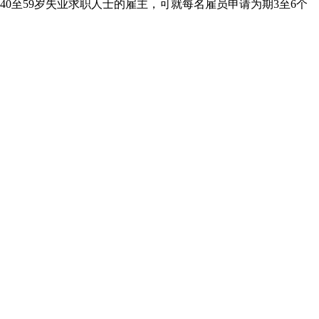
0至59岁失业求职人士的雇主，可就每名雇员申请为期3至6个