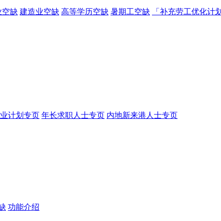
业空缺
建造业空缺
高等学历空缺
暑期工空缺
「补充劳工优化计
业计划专页
年长求职人士专页
内地新来港人士专页
缺
功能介绍