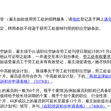
登 （雇主如欲使用劳工处的招聘服务，请
按此
登记及于网上
递
定，聘用条款不得逊于获劳工处接纳刊登的职位空缺条款。
后，雇主须于(i) 该职位空缺在劳工处刊登日期起计的3个月内，
他认可证明之副本，一并递交至本计划办事处。
劳工处有权要求
如该受雇员工于劳工处未有有效登记，雇主须促请他／她尽快到
中高龄就业计划」，毋须事先于劳工处刊登职位空缺，劳工处会延
2个月。雇员是否符合作为「中高龄就业计划」下的
「再就业津贴
初步申请表格》（937KB）
。
或以上的雇员则一般为6个月。视乎个案情况(例如雇员到职前已具
值得给予较长培训期的个案，视乎个别个案的职位、行业性质、
个月，60岁或以上的雇员则可延长至最多12个月。雇主如欲提出多
训计划书》填写，并与
《在职培训初步申请表格》（740KB）
一