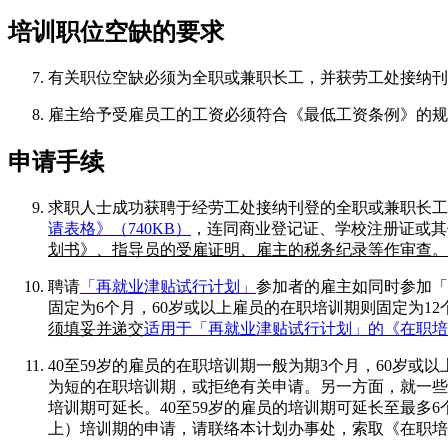
培训职位空缺的要求
有关职位空缺必须为
全职
或
兼职
长工，并获劳工处接纳刊
雇主给予受雇员工的工资必须符合《最低工资条例》的规
申请手续
求职人士成功获聘于经劳工处接纳刊登的全职或兼职长工空缺
请表格》（740KB）
，连同商业登记证、学校注册证或其
划书》、指导员的受雇证明、雇主的税务纪录等作审查。
聘请
「再就业津贴试行计划」
参加者的雇主如同时参加「
固定为6个月，60岁或以上雇员的在职培训期则固定为1
须填妥并递交
适用于「再就业津贴试行计划」的《在职培训
40至59岁的雇员的在职培训期一般为期3个月，60岁
为短的在职培训期，或拒绝有关申请。另一方面，就一些
培训期可延长。40至59岁的雇员的培训期可延长至最多6
上）培训期的申请，请联络本计划办事处，索取《在职培