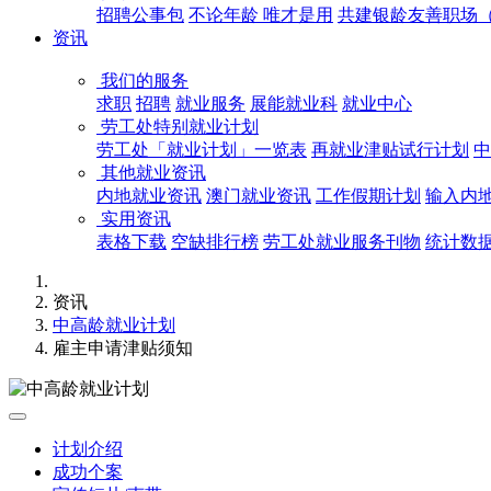
招聘公事包
不论年龄 唯才是用
共建银龄友善职场（4
资讯
我们的服务
求职
招聘
就业服务
展能就业科
就业中心
劳工处特别就业计划
劳工处「就业计划」一览表
再就业津贴试行计划
中
其他就业资讯
内地就业资讯
澳门就业资讯
工作假期计划
输入内
实用资讯
表格下载
空缺排行榜
劳工处就业服务刊物
统计数
资讯
中高龄就业计划
雇主申请津贴须知
计划介绍
成功个案