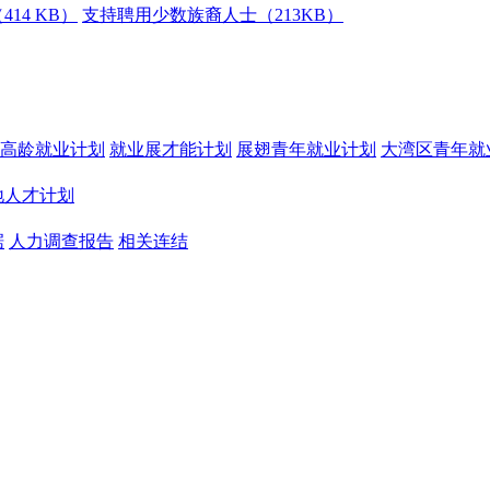
14 KB）
支持聘用少数族裔人士（213KB）
高龄就业计划
就业展才能计划
展翅青年就业计划
大湾区青年就
地人才计划
据
人力调查报告
相关连结