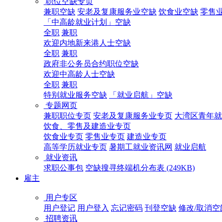
职位空缺专页
兼职空缺
安老及复康服务业空缺
饮食业空缺
零售
「中高龄就业计划」空缺
全职
兼职
欢迎内地新来港人士空缺
全职
兼职
政府非公务员合约职位空缺
欢迎中高龄人士空缺
全职
兼职
特别就业服务空缺
「就业启航」空缺
专题网页
兼职职位专页
安老及复康服务业专页
大湾区青年就
饮食、零售及建造业专页
饮食业专页
零售业专页
建造业专页
高等学历就业专页
暑期工就业资讯网
就业启航
就业资讯
求职公事包
空缺搜寻终端机分布表 (249KB)
雇主
用户专区
用户登记
用户登入
忘记密码
刊登空缺
修改/取消空
招聘资讯