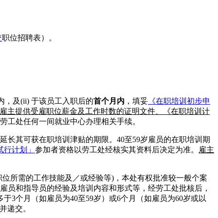
交
职位招聘表）。
及(ii) 于该员工入职后的
首个月内
，填妥
《在职培训初步申
雇主提供受雇职位薪金及工作时数的证明文件、《在职培训计
劳工处任何一间就业中心办理相关手续。
长其可获在职培训津贴的期限。40至59岁雇员的在职培训期
试行计划」
参加者资格以劳工处经核实其资料后决定为准。
雇主
备职位所需的工作技能及／或经验等)，本处有权批准较一般个案
雇员和指导员的经验及培训内容和形式等，经劳工处批核后，
于3个月（如雇员为40至59岁）或6个月（如雇员为60岁或以
并递交。