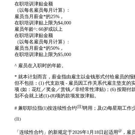
在职培训津贴金额
（以每名雇员每月计算）:
雇员当月薪金*的25%，
在职培训津贴上限为$4,000
雇员年龄^:
60岁或以上
在职培训津贴金额
（以每名雇员每月计算）:
雇员当月薪金*的50%，
在职培训津贴上限为$5,000
^
雇员在入职时的年龄。
*
就本计划而言，薪金指由雇主以金钱形式付给雇员的报酬
但不包括：(1) 代支款项 - 雇员因工作关系代雇主垫支的实
项 (如：花红／奖金／赏钱／非经常性津贴)；(6) 按期付
划不会就上述(1)-(8)项的款项发放津贴。
(注)
#
兼职职位指(1)按连续性合约
聘用；
及
(2)每星期工作
(注)
@
「连续性合约」的新规定于2026年1月18日起适用
，雇