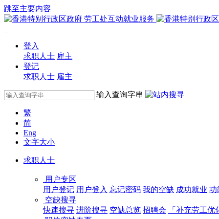
跳至主要内容
登入
求职人士
雇主
登记
求职人士
雇主
输入查询字串
繁
简
Eng
文字大小
求职人士
用户专区
用户登记
用户登入
忘记密码
我的空缺
成功就业
功
空缺搜寻
快速搜寻
进阶搜寻
空缺总览
招聘会
「补充劳工优