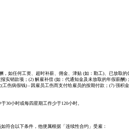
，如任何工资、超时补薪、佣金、津贴 (如：勤工)、已放取的
报实销款项；(2) 解雇补偿 (如：代通知金及未放取的年假薪酬)；(
款(工伤病假钱) - 因雇员工伤而支付给雇员的按期付款；(7) 强积
少于30小时
或
每四星期工作少于120小时。
员如符合以下条件，他便属根据「连续性合约」受雇：