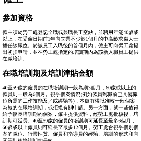
參加資格
僱主須於勞工處登記
全職
或
兼職
長工空缺，並聘用年滿40歲或
以上，在受僱日期前1年內失業不少於1個月的中高齡求職人士
擔任該職位。於該員工入職後的首個月內，僱主可向勞工處提
出初步申請，並在勞工處指定的培訓期內為該新入職員工提供
在職培訓。
在職培訓期及培訓津貼金額
40至59歲的僱員的在職培訓期一般為期3個月，60歲或以上的
僱員則一般為6個月。視乎個案情況(例如僱員到職前已具備職
位所需的工作技能及／或經驗等)，本處有權批准較一般個案
為短的在職培訓期，或拒絕有關申請。另一方面，就一些值得
給予較長培訓期的個案，僱主提供資料，經勞工處批核後，培
訓期可延長。40至59歲的僱員的培訓期可延長至最多6個月，
60歲或以上僱員則可延長至最多12個月。勞工處會視乎個別個
案的職位、行業性質、僱員和指導員的經驗、培訓的形式和內
容等批核培訓期的長短。