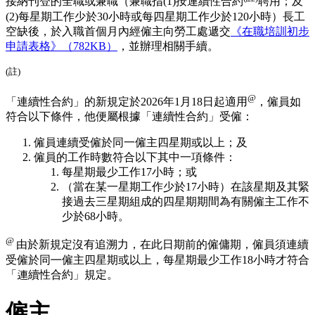
接納刊登的
全職
或
兼職
（兼職指(1)按連續性合約
聘用；
及
(2)每星期工作少於30小時
或
每四星期工作少於120小時）長工
空缺後，於入職首個月內經僱主向勞工處遞交
《在職培訓初步
申請表格》（782KB）
，並辦理相關手續。
(註)
@
「連續性合約」的新規定於2026年1月18日起適用
，僱員如
符合以下條件，他便屬根據「連續性合約」受僱：
僱員連續受僱於同一僱主四星期或以上；及
僱員的工作時數符合以下其中一項條件：
每星期最少工作17小時；或
（當在某一星期工作少於17小時）在該星期及其緊
接過去三星期組成的四星期期間為有關僱主工作不
少於68小時。
@
由於新規定沒有追溯力，在此日期前的僱傭期，僱員須連續
受僱於同㇐僱主四星期或以上，每星期最少工作18小時才符合
「連續性合約」規定。
僱主