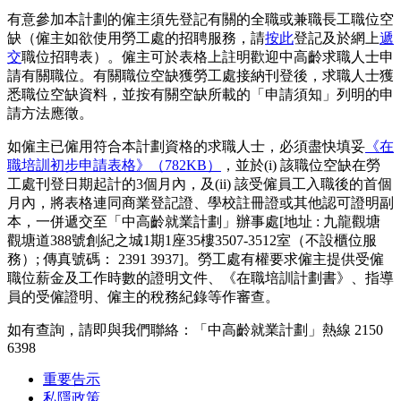
有意參加本計劃的僱主須先登記有關的
全職
或
兼職
長工職位空
缺（僱主如欲使用勞工處的招聘服務，請
按此
登記及於網上
遞
交
職位招聘表）。僱主可於表格上註明歡迎中高齡求職人士申
請有關職位。有關職位空缺獲勞工處接納刊登後，求職人士獲
悉職位空缺資料，並按有關空缺所載的「申請須知」列明的申
請方法應徵。
如僱主已僱用符合本計劃資格的求職人士，必須盡快填妥
《在
職培訓初步申請表格》（782KB）
，並於(i) 該職位空缺在勞
工處刊登日期起計的3個月內，及(ii) 該受僱員工入職後的首個
月內，將表格連同商業登記證、學校註冊證或其他認可證明副
本，一併遞交至「中高齡就業計劃」辦事處[地址 : 九龍觀塘
觀塘道388號創紀之城1期1座35樓3507-3512室（不設櫃位服
務）; 傳真號碼： 2391 3937]。勞工處有權要求僱主提供受僱
職位薪金及工作時數的證明文件、《在職培訓計劃書》、指導
員的受僱證明、僱主的稅務紀錄等作審查。
如有查詢，請即與我們聯絡：「中高齡就業計劃」熱線 2150
6398
重要告示
私隱政策