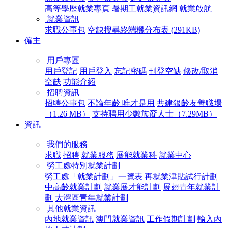
高等學歷就業專頁
暑期工就業資訊網
就業啟航
就業資訊
求職公事包
空缺搜尋終端機分布表 (291KB)
僱主
用戶專區
用戶登記
用戶登入
忘記密碼
刊登空缺
修改/取消
空缺
功能介紹
招聘資訊
招聘公事包
不論年齡 唯才是用
共建銀齡友善職場
（1.26 MB）
支持聘用少數族裔人士（7.29MB）
資訊
我們的服務
求職
招聘
就業服務
展能就業科
就業中心
勞工處特別就業計劃
勞工處「就業計劃」一覽表
再就業津貼試行計劃
中高齡就業計劃
就業展才能計劃
展翅青年就業計
劃
大灣區青年就業計劃
其他就業資訊
內地就業資訊
澳門就業資訊
工作假期計劃
輸入內