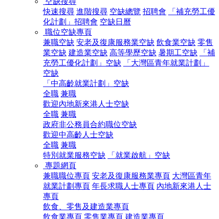
空缺搜尋
快速搜尋
進階搜尋
空缺總覽
招聘會
「補充勞工優
化計劃」招聘會
空缺日曆
職位空缺專頁
兼職空缺
安老及復康服務業空缺
飲食業空缺
零售
業空缺
建造業空缺
高等學歷空缺
暑期工空缺
「補
充勞工優化計劃」空缺
「大灣區青年就業計劃」
空缺
「中高齡就業計劃」空缺
全職
兼職
歡迎內地新來港人士空缺
全職
兼職
政府非公務員合約職位空缺
歡迎中高齡人士空缺
全職
兼職
特別就業服務空缺
「就業啟航」空缺
專題網頁
兼職職位專頁
安老及復康服務業專頁
大灣區青年
就業計劃專頁
年長求職人士專頁
內地新來港人士
專頁
飲食、零售及建造業專頁
飲食業專頁
零售業專頁
建造業專頁