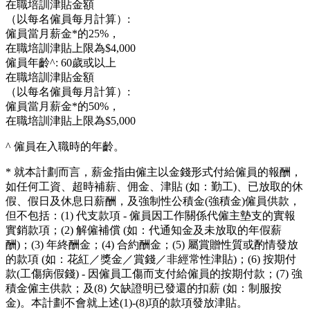
在職培訓津貼金額
（以每名僱員每月計算）:
僱員當月薪金*的25%，
在職培訓津貼上限為$4,000
僱員年齡^:
60歲或以上
在職培訓津貼金額
（以每名僱員每月計算）:
僱員當月薪金*的50%，
在職培訓津貼上限為$5,000
^
僱員在入職時的年齡。
*
就本計劃而言，薪金指由僱主以金錢形式付給僱員的報酬，
如任何工資、超時補薪、佣金、津貼 (如：勤工)、已放取的休
假、假日及休息日薪酬，及強制性公積金(強積金)僱員供款，
但不包括：(1) 代支款項 - 僱員因工作關係代僱主墊支的實報
實銷款項；(2) 解僱補償 (如：代通知金及未放取的年假薪
酬)；(3) 年終酬金；(4) 合約酬金；(5) 屬賞贈性質或酌情發放
的款項 (如：花紅／獎金／賞錢／非經常性津貼)；(6) 按期付
款(工傷病假錢) - 因僱員工傷而支付給僱員的按期付款；(7) 強
積金僱主供款；及(8) 欠缺證明已發還的扣薪 (如：制服按
金)。本計劃不會就上述(1)-(8)項的款項發放津貼。